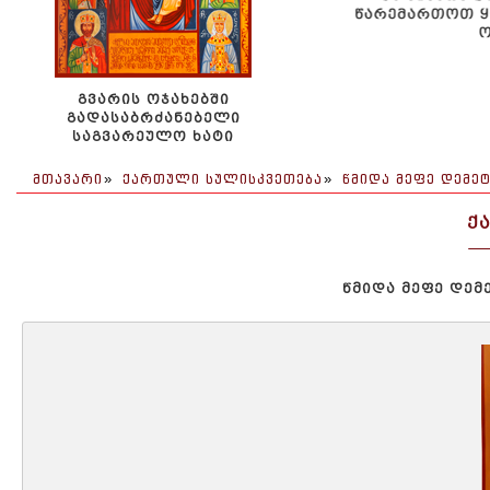
ᲒᲕᲐᲠᲘᲡ ᲝᲯᲐᲮᲔᲑᲨᲘ
ᲒᲐᲓᲐᲡᲐᲑᲠᲫᲐᲜᲔᲑᲔᲚᲘ
ᲡᲐᲒᲕᲐᲠᲔᲣᲚᲝ ᲮᲐᲢᲘ
ᲛᲗᲐᲕᲐᲠᲘ
»
ᲥᲐᲠᲗᲣᲚᲘ ᲡᲣᲚᲘᲡᲙᲕᲔᲗᲔᲑᲐ
»
ᲬᲛᲘᲓᲐ ᲛᲔᲤᲔ ᲓᲔᲛᲔᲢ
Ქ
ᲬᲛᲘᲓᲐ ᲛᲔᲤᲔ ᲓᲔᲛᲔ