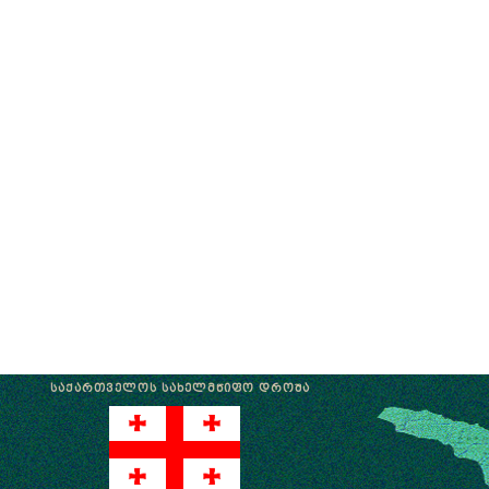
ᲡᲐᲥᲐᲠᲗᲕᲔᲚᲝᲡ ᲡᲐᲮᲔᲚᲛᲬᲘᲤᲝ ᲓᲠᲝᲨᲐ