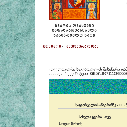
ᲒᲕᲐᲠᲘᲡ ᲝᲯᲐᲮᲔᲑᲨᲘ
ᲒᲐᲓᲐᲡᲐᲑᲠᲫᲐᲜᲔᲑᲔᲚᲘ
ᲡᲐᲒᲕᲐᲠᲔᲣᲚᲝ ᲮᲐᲢᲘ
ᲛᲗᲐᲕᲐᲠᲘ
»
ᲨᲔᲛᲝᲬᲘᲠᲣᲚᲝᲑᲐ
»
ყოველთვიური საგვარეულოს შესაწირი თან
საბანკო რეკვიზიტები
GE57LB07111296055
საგვარეულოს ანგარიშზე 2013 წ
თქვენი თემა რედაქტირებულია
სახელი გვარი \ თვე
სოფიო მოსიძე