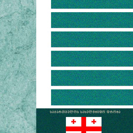
ᲡᲐᲥᲐᲠᲗᲕᲔᲚᲝᲡ ᲡᲐᲮᲔᲚᲛᲬᲘᲤᲝ ᲓᲠᲝᲨᲐ