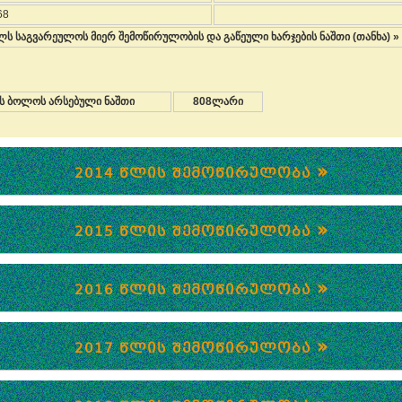
68
ლს საგვარეულოს მიერ შემოწირულობის და გაწეული ხარჯების ნაშთი (თანხა) »
ის ბოლოს არსებული ნაშთი
808ლარი
»
2014 ᲬᲚᲘᲡ ᲨᲔᲛᲝᲬᲘᲠᲣᲚᲝᲑᲐ
»
2015 ᲬᲚᲘᲡ ᲨᲔᲛᲝᲬᲘᲠᲣᲚᲝᲑᲐ
»
2016 ᲬᲚᲘᲡ ᲨᲔᲛᲝᲬᲘᲠᲣᲚᲝᲑᲐ
»
2017 ᲬᲚᲘᲡ ᲨᲔᲛᲝᲬᲘᲠᲣᲚᲝᲑᲐ