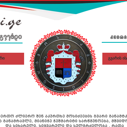
ᲙᲕᲘᲠ
რი
გვარის ი