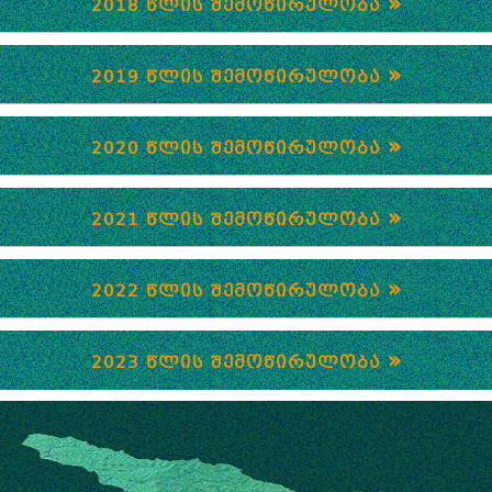
»
2018 ᲬᲚᲘᲡ ᲨᲔᲛᲝᲬᲘᲠᲣᲚᲝᲑᲐ
»
2019 ᲬᲚᲘᲡ ᲨᲔᲛᲝᲬᲘᲠᲣᲚᲝᲑᲐ
»
2020 ᲬᲚᲘᲡ ᲨᲔᲛᲝᲬᲘᲠᲣᲚᲝᲑᲐ
»
2021 ᲬᲚᲘᲡ ᲨᲔᲛᲝᲬᲘᲠᲣᲚᲝᲑᲐ
»
2022 ᲬᲚᲘᲡ ᲨᲔᲛᲝᲬᲘᲠᲣᲚᲝᲑᲐ
»
2023 ᲬᲚᲘᲡ ᲨᲔᲛᲝᲬᲘᲠᲣᲚᲝᲑᲐ