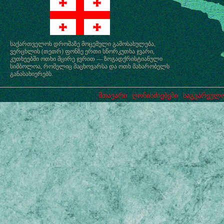
საქართველოს დროშაზე მოცემული გამოსახულება,
ვერცხლის (თეთრ) ფონზე ერთი სწორკუთხა ჯვარი,
კუთხეებში ოთხი მცირე ჯვრით — ზოგადქრისტიანული
სიმბოლოა, რომელიც მაცხოვარსა და ოთხ მახარობელს
განასახიერებს.
მთავარი
ღონისძიებები
საგვარეულო