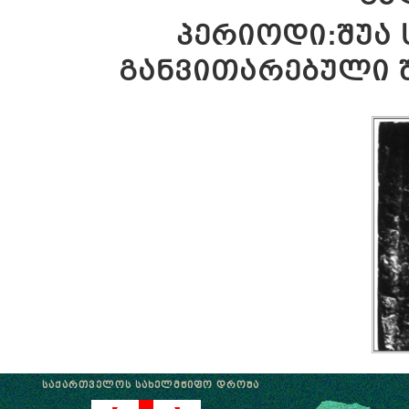
ᲞᲔᲠᲘᲝᲓᲘ:ᲨᲣᲐ ᲡᲐ
ᲒᲐᲜᲕᲘᲗᲐᲠᲔᲑᲣᲚᲘ ᲨᲣᲐ
ᲡᲐᲥᲐᲠᲗᲕᲔᲚᲝᲡ ᲡᲐᲮᲔᲚᲛᲬᲘᲤᲝ ᲓᲠᲝᲨᲐ