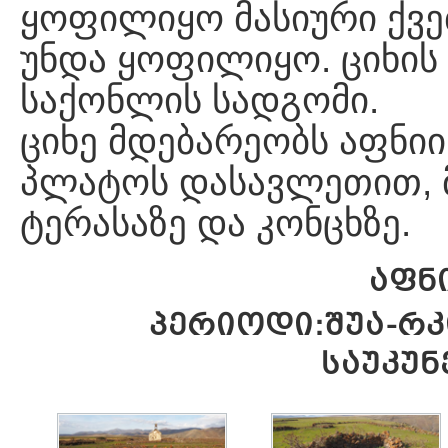
ყოფილიყო მასიური ქვებ
უნდა ყოფილიყო. ციხის
საქონლის სადგომი.
ციხე მდებარეობს აფნი
პლატოს დასავლეთით, მ
ტერასაზე და კონცხზე.
ᲐᲤᲜ
ᲞᲔᲠᲘᲝᲓᲘ:ᲨᲣᲐ-ᲠᲙᲘᲜ
ᲡᲐᲣᲙᲣᲜᲔ