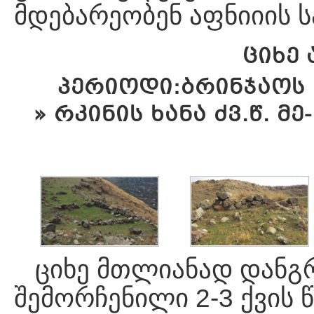
მდებარეობენ აფნიიის 
ᲪᲘᲮᲔ
ᲞᲔᲠᲘᲝᲓᲘ:ᲑᲠᲘᲜᲯᲐᲝᲡ Ხ
» ᲠᲙᲘᲜᲘᲡ ᲮᲐᲜᲐ ᲫᲕ.Წ. ᲛᲔ
ციხე მთლიანად დანგ
შემორჩენილი 2-3 ქვის 