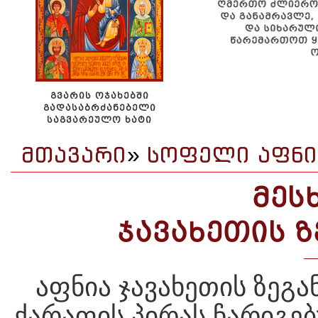
ᲒᲕᲐᲠᲘᲡ ᲝᲯᲐᲮᲔᲑᲨᲘ
ᲒᲐᲓᲐᲡᲐᲑᲠᲫᲐᲜᲔᲑᲔᲚᲘ
ᲡᲐᲒᲕᲐᲠᲔᲣᲚᲝ ᲮᲐᲢᲘ
ᲛᲗᲐᲕᲐᲠᲘ
»
ᲡᲝᲤᲔᲚᲘ ᲐᲤᲜᲘ
ᲛᲔᲡ
ᲯᲐᲕᲐᲮᲔᲗᲘᲡ 
აფნია ჯავახეთის ზეგა
ქარაფის პირას ჩარიგე